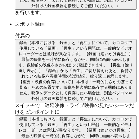
せん。映像をデータとして保存したい場合は、別途パソコンや
外付けの録画機器を接続してご使用ください。）
を行います。
スポット録画
付属の
録画
（本機における「録画」と「再生」について。カコロクで
使用している「録画」「再生」という用語は、一般的なビデオ
レコーダーとは意味が異なります。 【録画（追いかけ再生）】
最新の映像を一時的に保存しながら、同時に画面へ表示しま
す。数秒前の映像をさかのぼって確認できます。 【再生（繰り
返し表示）】 「録画」から「再生」に切り替えたあと、保持さ
れている映像を巻戻時間の設定値分、繰り返し表示します。
【重要：映像の保存について】 本機は「一時的にさかのぼって
見る」ための装置です。映像を恒久的に保存する機能はありま
せん。映像をデータとして保存したい場合は、別途パソコンや
外付けの録画機器を接続してご使用ください。）
スイッチで、遅延映像・ライブ映像の見たいシーンだ
けをピンポイントに
録画
（本機における「録画」と「再生」について。カコロクで
使用している「録画」「再生」という用語は、一般的なビデオ
レコーダーとは意味が異なります。 【録画（追いかけ再生）】
最新の映像を一時的に保存しながら、同時に画面へ表示しま