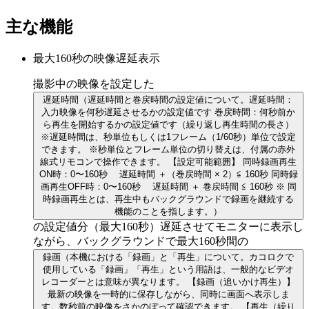
主な機能
最大160秒の映像遅延表示
撮影中の映像を設定した
遅延時間
（遅延時間と巻戻時間の設定値について。遅延時間：
入力映像を何秒遅延させるかの設定値です 巻戻時間：何秒前か
ら再生を開始するかの設定値です（繰り返し再生時間の長さ）
※遅延時間は、秒単位もしくは1フレーム（1/60秒）単位で設定
できます。 ※秒単位とフレーム単位の切り替えは、付属の赤外
線式リモコンで操作できます。 【設定可能範囲】 同時録画再生
ON時：0〜160秒 遅延時間 ＋（巻戻時間 × 2）≦ 160秒 同時録
画再生OFF時：0〜160秒 遅延時間 ＋ 巻戻時間 ≦ 160秒 ※ 同
時録画再生とは、再生中もバックグラウンドで録画を継続する
機能のことを指します。）
の設定値分（最大160秒）遅延させてモニターに表示し
ながら、バックグラウンドで最大160秒間の
録画
（本機における「録画」と「再生」について。カコロクで
使用している「録画」「再生」という用語は、一般的なビデオ
レコーダーとは意味が異なります。 【録画（追いかけ再生）】
最新の映像を一時的に保存しながら、同時に画面へ表示しま
す。数秒前の映像をさかのぼって確認できます。 【再生（繰り