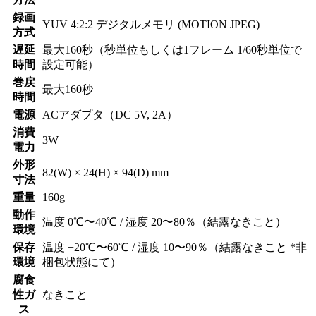
録画
YUV 4:2:2 デジタルメモリ (MOTION JPEG)
方式
遅延
最大160秒（秒単位もしくは1フレーム 1/60秒単位で
時間
設定可能）
巻戻
最大160秒
時間
電源
ACアダプタ（DC 5V, 2A）
消費
3W
電力
外形
82(W) × 24(H) × 94(D) mm
寸法
重量
160g
動作
温度 0℃〜40℃ / 湿度 20〜80％（結露なきこと）
環境
保存
温度 −20℃〜60℃ / 湿度 10〜90％（結露なきこと *非
環境
梱包状態にて）
腐食
性ガ
なきこと
ス