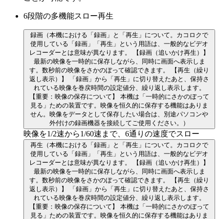
6段階の多機能スロー再生
録画
（本機における「録画」と「再生」について。カコロクで
使用している「録画」「再生」という用語は、一般的なビデオ
レコーダーとは意味が異なります。 【録画（追いかけ再生）】
最新の映像を一時的に保存しながら、同時に画面へ表示しま
す。数秒前の映像をさかのぼって確認できます。 【再生（繰り
返し表示）】 「録画」から「再生」に切り替えたあと、保持さ
れている映像を巻戻時間の設定値分、繰り返し表示します。
【重要：映像の保存について】 本機は「一時的にさかのぼって
見る」ための装置です。映像を恒久的に保存する機能はありま
せん。映像をデータとして保存したい場合は、別途パソコンや
外付けの録画機器を接続してご使用ください。）
映像を1/2速から1/60速まで、6通りの速度でスロー
再生
（本機における「録画」と「再生」について。カコロクで
使用している「録画」「再生」という用語は、一般的なビデオ
レコーダーとは意味が異なります。 【録画（追いかけ再生）】
最新の映像を一時的に保存しながら、同時に画面へ表示しま
す。数秒前の映像をさかのぼって確認できます。 【再生（繰り
返し表示）】 「録画」から「再生」に切り替えたあと、保持さ
れている映像を巻戻時間の設定値分、繰り返し表示します。
【重要：映像の保存について】 本機は「一時的にさかのぼって
見る」ための装置です。映像を恒久的に保存する機能はありま