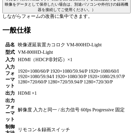
映像をデータとして保存したい場合は、別途パソコンや外付けの録画機
器を接続してご使用ください。）
しながらフォームの改善に集中できます。
一般仕様
品名
映像遅延装置カコロク VM-800HD-Light
型式
VM-800HD-Light
入力
HDMI（HDCP非対応）×1
入力
1920×1080/60/P 1920×1080/59.94/P 1920×1080/60/I
フォ
1920×1080/59.94/I 1920×1080/30/P 1920×1080/29.97/P
ーマ
1280×720/60/P 1280×720/59.94/P 1280×720/30/P
ット
出力
HDMI ×1
出力
フォ
解像度 入力と同一 / 出力信号 60fps Progressive 固定
ーマ
ット
制御
リモコン＆録画スイッチ
方法