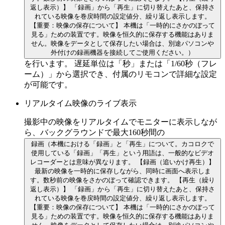
返し表示）】 「録画」から「再生」に切り替えたあと、保持さ
れている映像を巻戻時間の設定値分、繰り返し表示します。
【重要：映像の保存について】 本機は「一時的にさかのぼって
見る」ための装置です。映像を恒久的に保存する機能はありま
せん。映像をデータとして保存したい場合は、別途パソコンや
外付けの録画機器を接続してご使用ください。）
を行います。 遅延単位は「秒」または「1/60秒（フレ
ーム）」から選択でき、付属のリモコンで詳細な設定
が可能です。
リアルタイム映像のライブ表示
撮影中の映像をリアルタイムでモニターに表示しなが
ら、バックグラウンドで最大160秒間の
録画
（本機における「録画」と「再生」について。カコロクで
使用している「録画」「再生」という用語は、一般的なビデオ
レコーダーとは意味が異なります。 【録画（追いかけ再生）】
最新の映像を一時的に保存しながら、同時に画面へ表示しま
す。数秒前の映像をさかのぼって確認できます。 【再生（繰り
返し表示）】 「録画」から「再生」に切り替えたあと、保持さ
れている映像を巻戻時間の設定値分、繰り返し表示します。
【重要：映像の保存について】 本機は「一時的にさかのぼって
見る」ための装置です。映像を恒久的に保存する機能はありま