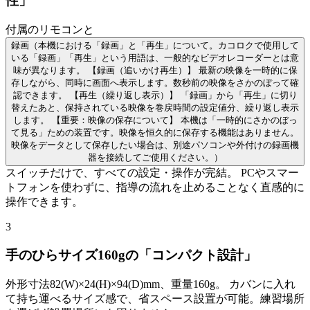
性」
付属のリモコンと
録画
（本機における「録画」と「再生」について。カコロクで使用して
いる「録画」「再生」という用語は、一般的なビデオレコーダーとは意
味が異なります。 【録画（追いかけ再生）】 最新の映像を一時的に保
存しながら、同時に画面へ表示します。数秒前の映像をさかのぼって確
認できます。 【再生（繰り返し表示）】 「録画」から「再生」に切り
替えたあと、保持されている映像を巻戻時間の設定値分、繰り返し表示
します。 【重要：映像の保存について】 本機は「一時的にさかのぼっ
て見る」ための装置です。映像を恒久的に保存する機能はありません。
映像をデータとして保存したい場合は、別途パソコンや外付けの録画機
器を接続してご使用ください。）
スイッチだけで、すべての設定・操作が完結。 PCやスマー
トフォンを使わずに、指導の流れを止めることなく直感的に
操作できます。
3
手のひらサイズ160gの「コンパクト設計」
外形寸法82(W)×24(H)×94(D)mm、重量160g。 カバンに入れ
て持ち運べるサイズ感で、省スペース設置が可能。練習場所