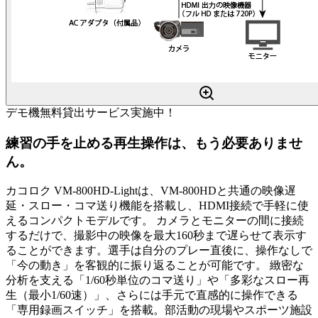
デモ機無料貸出サービス実施中！
練習の手を止める再生操作は、もう必要ありませ
ん。
カコロク VM-800HD-Lightは、VM-800HDと共通の映像遅
延・スロー・コマ送り機能を搭載し、HDMI接続で手軽に使
えるコンパクトモデルです。 カメラとモニターの間に接続
するだけで、撮影中の映像を最大160秒まで遅らせて表示す
ることができます。選手は自分のプレー直後に、操作なしで
「今の動き」を客観的に振り返ることが可能です。 緻密な
分析を支える「1/60秒単位のコマ送り」や「多彩なスロー再
生（最小1/60速）」、さらには手元で直感的に操作できる
「専用録画スイッチ」を搭載。部活動の現場やスポーツ施設