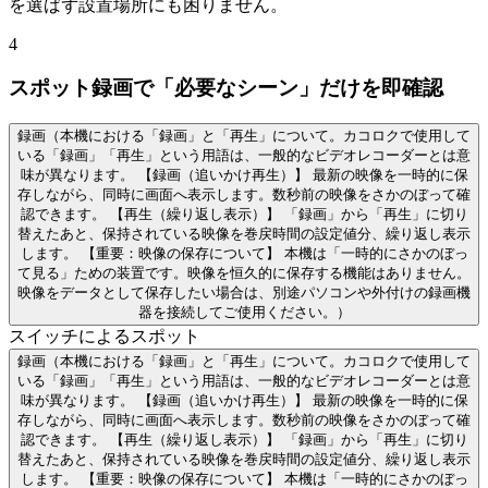
を選ばず設置場所にも困りません。
4
スポット録画で「必要なシーン」だけを即確認
録画
（本機における「録画」と「再生」について。カコロクで使用して
いる「録画」「再生」という用語は、一般的なビデオレコーダーとは意
味が異なります。 【録画（追いかけ再生）】 最新の映像を一時的に保
存しながら、同時に画面へ表示します。数秒前の映像をさかのぼって確
認できます。 【再生（繰り返し表示）】 「録画」から「再生」に切り
替えたあと、保持されている映像を巻戻時間の設定値分、繰り返し表示
します。 【重要：映像の保存について】 本機は「一時的にさかのぼっ
て見る」ための装置です。映像を恒久的に保存する機能はありません。
映像をデータとして保存したい場合は、別途パソコンや外付けの録画機
器を接続してご使用ください。）
スイッチによるスポット
録画
（本機における「録画」と「再生」について。カコロクで使用して
いる「録画」「再生」という用語は、一般的なビデオレコーダーとは意
味が異なります。 【録画（追いかけ再生）】 最新の映像を一時的に保
存しながら、同時に画面へ表示します。数秒前の映像をさかのぼって確
認できます。 【再生（繰り返し表示）】 「録画」から「再生」に切り
替えたあと、保持されている映像を巻戻時間の設定値分、繰り返し表示
します。 【重要：映像の保存について】 本機は「一時的にさかのぼっ