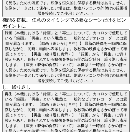
て見る」ための装置です。映像を恒久的に保存する機能はありません。
映像をデータとして保存したい場合は、別途パソコンや外付けの録画機
器を接続してご使用ください。）
機能を搭載。 任意のタイミングで必要なシーンだけをピン
ポイントに
録画
（本機における「録画」と「再生」について。カコロクで使用して
いる「録画」「再生」という用語は、一般的なビデオレコーダーとは意
味が異なります。 【録画（追いかけ再生）】 最新の映像を一時的に保
存しながら、同時に画面へ表示します。数秒前の映像をさかのぼって確
認できます。 【再生（繰り返し表示）】 「録画」から「再生」に切り
替えたあと、保持されている映像を巻戻時間の設定値分、繰り返し表示
します。 【重要：映像の保存について】 本機は「一時的にさかのぼっ
て見る」ための装置です。映像を恒久的に保存する機能はありません。
映像をデータとして保存したい場合は、別途パソコンや外付けの録画機
器を接続してご使用ください。）
し、繰り返し
再生
（本機における「録画」と「再生」について。カコロクで使用して
いる「録画」「再生」という用語は、一般的なビデオレコーダーとは意
味が異なります。 【録画（追いかけ再生）】 最新の映像を一時的に保
存しながら、同時に画面へ表示します。数秒前の映像をさかのぼって確
認できます。 【再生（繰り返し表示）】 「録画」から「再生」に切り
替えたあと、保持されている映像を巻戻時間の設定値分、繰り返し表示
します。 【重要：映像の保存について】 本機は「一時的にさかのぼっ
て見る」ための装置です。映像を恒久的に保存する機能はありません。