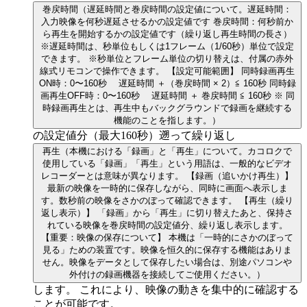
巻戻時間
（遅延時間と巻戻時間の設定値について。遅延時間：
入力映像を何秒遅延させるかの設定値です 巻戻時間：何秒前か
ら再生を開始するかの設定値です（繰り返し再生時間の長さ）
※遅延時間は、秒単位もしくは1フレーム（1/60秒）単位で設定
できます。 ※秒単位とフレーム単位の切り替えは、付属の赤外
線式リモコンで操作できます。 【設定可能範囲】 同時録画再生
ON時：0〜160秒 遅延時間 ＋（巻戻時間 × 2）≦ 160秒 同時録
画再生OFF時：0〜160秒 遅延時間 ＋ 巻戻時間 ≦ 160秒 ※ 同
時録画再生とは、再生中もバックグラウンドで録画を継続する
機能のことを指します。）
の設定値分（最大160秒）遡って繰り返し
再生
（本機における「録画」と「再生」について。カコロクで
使用している「録画」「再生」という用語は、一般的なビデオ
レコーダーとは意味が異なります。 【録画（追いかけ再生）】
最新の映像を一時的に保存しながら、同時に画面へ表示しま
す。数秒前の映像をさかのぼって確認できます。 【再生（繰り
返し表示）】 「録画」から「再生」に切り替えたあと、保持さ
れている映像を巻戻時間の設定値分、繰り返し表示します。
【重要：映像の保存について】 本機は「一時的にさかのぼって
見る」ための装置です。映像を恒久的に保存する機能はありま
せん。映像をデータとして保存したい場合は、別途パソコンや
外付けの録画機器を接続してご使用ください。）
します。 これにより、映像の動きを集中的に確認する
ことが可能です。