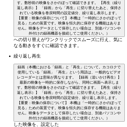
す。数秒前の映像をさかのぼって確認できます。 【再生（繰り
返し表示）】 「録画」から「再生」に切り替えたあと、保持さ
れている映像を巻戻時間の設定値分、繰り返し表示します。
【重要：映像の保存について】 本機は「一時的にさかのぼって
見る」ための装置です。映像を恒久的に保存する機能はありま
せん。映像をデータとして保存したい場合は、別途パソコンや
外付けの録画機器を接続してご使用ください。）
への切り替えがワンクリックでスムーズに行え、気に
なる動きをすぐに確認できます。
繰り返し再生
録画
（本機における「録画」と「再生」について。カコロクで
使用している「録画」「再生」という用語は、一般的なビデオ
レコーダーとは意味が異なります。 【録画（追いかけ再生）】
最新の映像を一時的に保存しながら、同時に画面へ表示しま
す。数秒前の映像をさかのぼって確認できます。 【再生（繰り
返し表示）】 「録画」から「再生」に切り替えたあと、保持さ
れている映像を巻戻時間の設定値分、繰り返し表示します。
【重要：映像の保存について】 本機は「一時的にさかのぼって
見る」ための装置です。映像を恒久的に保存する機能はありま
せん。映像をデータとして保存したい場合は、別途パソコンや
外付けの録画機器を接続してご使用ください。）
した映像を、設定した