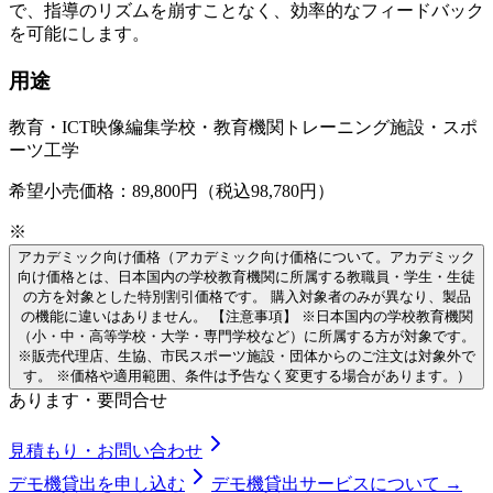
で、指導のリズムを崩すことなく、効率的なフィードバック
を可能にします。
用途
教育・ICT
映像編集
学校・教育機関
トレーニング施設・スポ
ーツ工学
希望小売価格：89,800円（税込98,780円）
※
アカデミック向け価格
（アカデミック向け価格について。アカデミック
向け価格とは、日本国内の学校教育機関に所属する教職員・学生・生徒
の方を対象とした特別割引価格です。 購入対象者のみが異なり、製品
の機能に違いはありません。 【注意事項】 ※日本国内の学校教育機関
（小・中・高等学校・大学・専門学校など）に所属する方が対象です。
※販売代理店、生協、市民スポーツ施設・団体からのご注文は対象外で
す。 ※価格や適用範囲、条件は予告なく変更する場合があります。）
あります・要問合せ
見積もり・お問い合わせ
デモ機貸出を申し込む
デモ機貸出サービスについて →