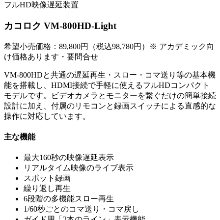
フルHD映像遅延装置
カコロク VM-800HD-Light
希望小売価格：89,800円（税込98,780円）
※ アカデミック向
け価格あります・要問合せ
VM-800HDと共通の遅延再生・スロー・コマ送り等の基本機
能を搭載し、HDMI接続で手軽に使えるフルHDコンパクト
モデルです。ビデオカメラとモニターを繋ぐだけの簡単接続
設計に加え、付属のリモコンと録画スイッチによる直感的な
操作に対応しています。
主な機能
最大160秒の映像遅延表示
リアルタイム映像のライブ表示
スポット録画
繰り返し再生
6段階の多機能スロー再生
1/60秒ごとのコマ送り・コマ戻し
ガイド用「2本のライン」表示機能