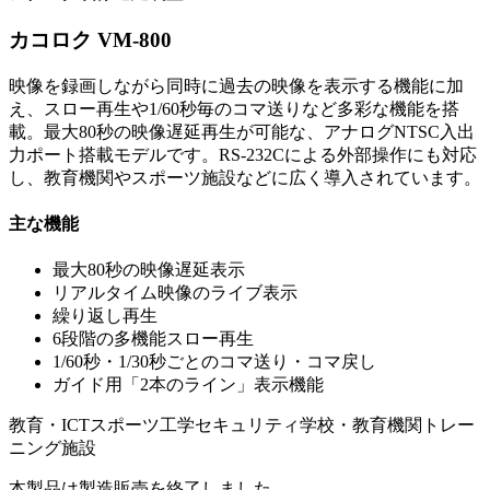
カコロク VM-800
映像を録画しながら同時に過去の映像を表示する機能に加
え、スロー再生や1/60秒毎のコマ送りなど多彩な機能を搭
載。最大80秒の映像遅延再生が可能な、アナログNTSC入出
力ポート搭載モデルです。RS-232Cによる外部操作にも対応
し、教育機関やスポーツ施設などに広く導入されています。
主な機能
最大80秒の映像遅延表示
リアルタイム映像のライブ表示
繰り返し再生
6段階の多機能スロー再生
1/60秒・1/30秒ごとのコマ送り・コマ戻し
ガイド用「2本のライン」表示機能
教育・ICT
スポーツ工学
セキュリティ
学校・教育機関
トレー
ニング施設
本製品は製造販売を終了しました。